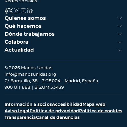
Redes sociales
Navegación
Quienes somos
principal
Qué hacemos
Dónde trabajamos
Colabora
Actualidad
Información
© 2026 Manos Unidas
de
info@manosunidas.org
contacto
C/ Barquillo, 38 - 3º28004 - Madrid, España
900 811 888
BIZUM 33439
Menú
Información a socios
Accesibilidad
Mapa web
secundario
Aviso legal
Política de privacidad
Política de cookies
Transparencia
Canal de denuncias