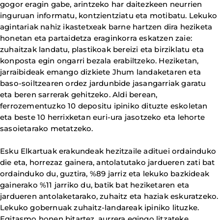
gogor eragin gabe, arintzeko har daitezkeen neurrien
inguruan informatu, kontzientziatu eta motibatu. Lekuko
agintariak nahiz ikastetxeak barne hartzen dira heziketa
honetan eta partaidetza eraginkorra eskatzen zaie:
zuhaitzak landatu, plastikoak bereizi eta birziklatu eta
konposta egin ongarri bezala erabiltzeko. Heziketan,
jarraibideak emango dizkiete Jhum landaketaren eta
baso-soiltzearen ordez jardunbide jasangarriak garatu
eta beren sarrerak gehitzeko. Aldi berean,
ferrozementuzko 10 depositu ipiniko dituzte eskoletan
eta beste 10 herrixketan euri-ura jasotzeko eta lehorte
sasoietarako metatzeko.
Esku Elkartuak erakundeak hezitzaile adituei ordainduko
die eta, horrezaz gainera, antolatutako jardueren zati bat
ordainduko du, guztira, %89 jarriz eta lekuko bazkideak
gainerako %11 jarriko du, batik bat heziketaren eta
jardueren antolaketarako, zuhaitz eta haziak eskuratzeko.
Lekuko gobernuak zuhaitz-landareak ipiniko lituzke.
Egitasmo honen bitartez, aurrera egingo litzateke