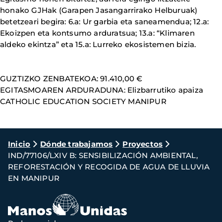
honako GJHak (Garapen Jasangarrirako Helburuak)
betetzeari begira: 6.a: Ur garbia eta saneamendua; 12.a:
Ekoizpen eta kontsumo arduratsua; 13.a: “Klimaren
aldeko ekintza” eta 15.a: Lurreko ekosistemen bizia.
GUZTIZKO ZENBATEKOA: 91.410,00 €
EGITASMOAREN ARDURADUNA: Elizbarrutiko apaiza
CATHOLIC EDUCATION SOCIETY MANIPUR
Ruta
Inicio
Dónde trabajamos
Proyectos
IND/77106/LXIV B: SENSIBILIZACIÓN AMBIENTAL,
de
REFORESTACIÓN Y RECOGIDA DE AGUA DE LLUVIA
navegación
EN MANIPUR