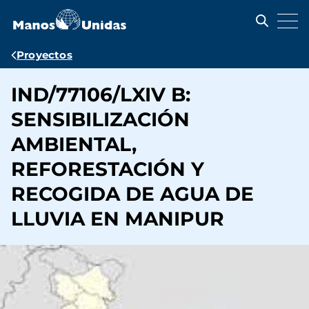
Pasar
al
contenido
principal
Ruta
Proyectos
de
IND/77106/LXIV B:
navegación
SENSIBILIZACIÓN
AMBIENTAL,
REFORESTACIÓN Y
RECOGIDA DE AGUA DE
LLUVIA EN MANIPUR