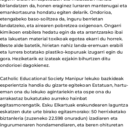
birlandatzen da, honen eraginez lurraren mantenugai eta
emankortasuna hondatu egiten delarik. Ondorioa,
etengabeko baso-soiltzea da, inguru berrietan
landatzeko, eta airearen pobretzea oxigenoan. Ongarri
kimikoen erabilera hedatu egin da eta arrantzarako ibai
eta lakuetan material toxikoak egotea ekarri du horrek.
Beste alde batetik, hirietan nahiz landa-eremuan erabili
eta lurrera botatako plastiko-kopuruak izugarri egin du
gora. Heziketarik ez izateak ezjakin bihurtzen ditu
ondorioei dagokienez.
Catholic Educational Society Manipur lekuko bazkideak
esperientzia handia du gizarte egitekoan Estatuan, hartu-
eman ona du lekuko agintariekin eta ospe ona du
arrakastaz bukatutako aurreko hainbat
egitasmorengatik. Esku Elkartuak erakundearen laguntza
eskatzen dute urte birako egitasmorako: 50 herrixketako
biztanleria (zuzeneko 22.598 onuradun) izadiaren eta
ingurumenaren hondamendiaren, eta beren ohituretan