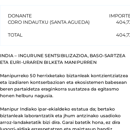
DONANTE
IMPORT
CORO INDAUTXU (SANTA AGUEDA)
404,7
TOTAL
404,7
INDIA – INGURUNE SENTSIBILIZAZIOA, BASO-SARTZEA
ETA EURI-URAREN BILKETA MANIPURREN
Manipurreko 50 herrixketako biztanleak kontzientziatzea
eta izadiaren kontserbazioan eta ekosistemen babesean
beren partaidetza eraginkorra sustatzea da egitasmo
honen helburu nagusia.
Manipur Indiako ipar-ekialdeko estatua da; bertako
biztanleak laborantzatik eta jhum antzinako usadioko
arroz-landaketatik bizi dira. Garai batetik hona, ez dira
lugorri-aldiak errespetatzen eta maiztasun handiz