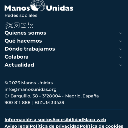
Redes sociales
Navegación
Quienes somos
principal
Qué hacemos
Dónde trabajamos
Colabora
Actualidad
Información
© 2026 Manos Unidas
de
info@manosunidas.org
contacto
C/ Barquillo, 38 - 3º28004 - Madrid, España
900 811 888
BIZUM 33439
Menú
Información a socios
Accesibilidad
Mapa web
secundario
Aviso legal
Política de privacidad
Política de cookies