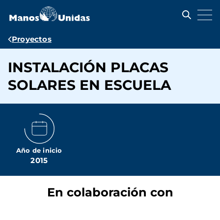
Pasar
al
contenido
principal
Ruta
Proyectos
de
INSTALACIÓN PLACAS
navegación
SOLARES EN ESCUELA
Año de inicio
2015
En colaboración con