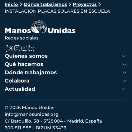
Ruta
Inicio
Dónde trabajamos
Proyectos
INSTALACIÓN PLACAS SOLARES EN ESCUELA
de
navegación
Redes sociales
Navegación
Quienes somos
principal
Qué hacemos
Dónde trabajamos
Colabora
Actualidad
Información
© 2026 Manos Unidas
de
info@manosunidas.org
contacto
C/ Barquillo, 38 - 3º28004 - Madrid, España
900 811 888
BIZUM 33439