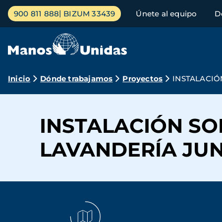
Pasar
Menú
900 811 888
BIZUM 33439
Únete al equipo
D
al
principal
contenido
principal
Ruta
Inicio
Dónde trabajamos
Proyectos
INSTALACIÓ
de
navegación
INSTALACIÓN SO
LAVANDERÍA JUN