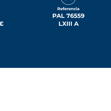
Referencia
PAL 76559
 €
LXIII A