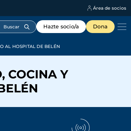
Área de socios
M
d
c
Menú
Hazte socio/a
Dona
d
de
us
destacados
cabecera
O AL HOSPITAL DE BELÉN
, COCINA Y
 BELÉN