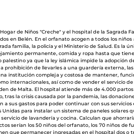
Hogar de Niños "Creche" y el hospital de la Sagrada Fa
idos en Belén. En el orfanato acogen a todos los niño
ada familia, la policía y el Ministerio de Salud. Es la ú
ojamiento permanente, comida y ropa hasta que tiene
 palestino ya que la ley islámica impide la adopción d
a la prohibición de llevarles a una guardería externa, 
una institución compleja y costosa de mantener, funcio
omo internacionales, así como de vender el servicio de 
rden de Malta. El hospital atiende más de 4.000 parto
, tras la crisis causada por la pandemia, las donacion
a sus gastos para poder continuar con sus servicios d
s Unidas para instalar un sistema de paneles solares 
l servicio de lavandería y cocina. Calculan que ahorrar
ectos serían los 50 niños del orfanato, los 70 niños de
en que permanecer ingresadas en el hospital dos o tre