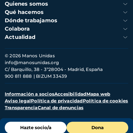
Navegación
Quienes somos
principal
Qué hacemos
Dónde trabajamos
Colabora
Actualidad
Información
© 2026 Manos Unidas
de
info@manosunidas.org
contacto
C/ Barquillo, 38 - 3º28004 - Madrid, España
900 811 888
BIZUM 33439
Menú
Información a socios
Accesibilidad
Mapa web
secundario
Aviso legal
Política de privacidad
Política de cookies
Transparencia
Canal de denuncias
Menú
Hazte socio/a
Dona
de