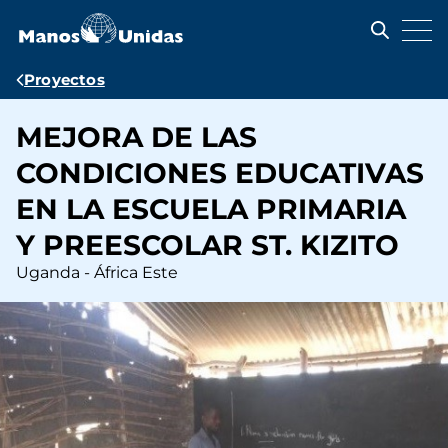
Pasar
al
contenido
principal
Ruta
Proyectos
de
MEJORA DE LAS
navegación
CONDICIONES EDUCATIVAS
EN LA ESCUELA PRIMARIA
Y PREESCOLAR ST. KIZITO
Uganda - África Este