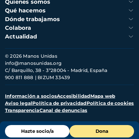
Navegación
Quienes somos
principal
Qué hacemos
Dónde trabajamos
Colabora
Actualidad
Información
© 2026 Manos Unidas
de
info@manosunidas.org
contacto
C/ Barquillo, 38 - 3º28004 - Madrid, España
900 811 888
BIZUM 33439
Menú
Información a socios
Accesibilidad
Mapa web
secundario
Aviso legal
Política de privacidad
Política de cookies
Transparencia
Canal de denuncias
Menú
Hazte socio/a
Dona
de