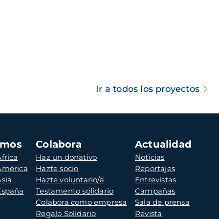
Ir a todos los proyectos
amos
Colabora
Actualidad
frica
Haz un donativo
Noticias
 América
Hazte socio
Reportajes
Asia
Hazte voluntario/a
Entrevistas
 España
Testamento solidario
Campañas
Colabora como empresa
Sala de prensa
Regalo Solidario
Revista