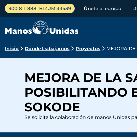
Pasar
Menú
900 811 888
BIZUM 33439
Únete al equipo
D
al
principal
contenido
principal
Ruta
Inicio
Dónde trabajamos
Proyectos
MEJORA DE 
de
navegación
MEJORA DE LA S
POSIBILITANDO 
SOKODE
Se solicita la colaboración de manos Unidas p