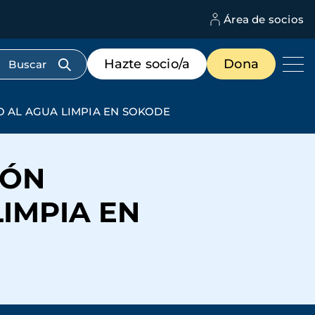
Área de socios
M
d
c
Menú
Hazte socio/a
Dona
d
de
us
destacados
cabecera
O AL AGUA LIMPIA EN SOKODE
IÓN
LIMPIA EN