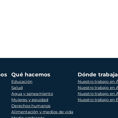
mos
Qué hacemos
Dónde trabaj
Educación
Nuestro trabajo en Á
Salud
Nuestro trabajo en
Agua y saneamiento
Nuestro trabajo en 
Mujeres y equidad
Nuestro trabajo en
Derechos humanos
Alimentación y medios de vida
Medio ambiente