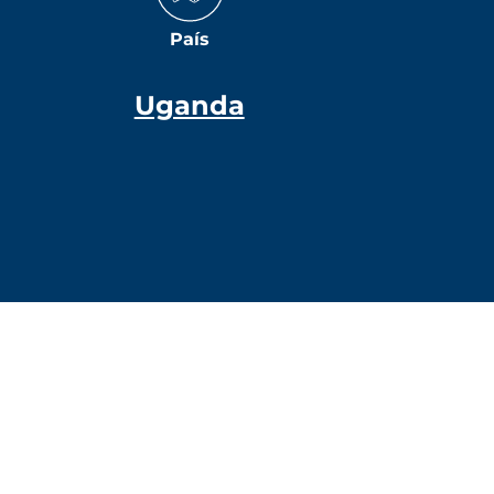
País
Uganda