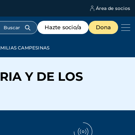
Área de socios
M
d
c
Menú
Hazte socio/a
Dona
d
de
us
destacados
cabecera
AMILIAS CAMPESINAS
IA Y DE LOS