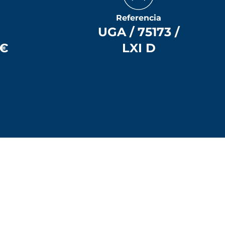
Referencia
UGA / 75173 /
 €
LXI D