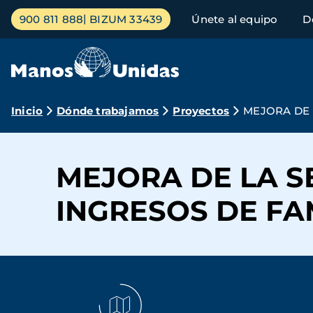
Pasar
Menú
900 811 888
BIZUM 33439
Únete al equipo
D
al
principal
contenido
principal
Ruta
Inicio
Dónde trabajamos
Proyectos
MEJORA DE 
de
navegación
MEJORA DE LA S
INGRESOS DE FA