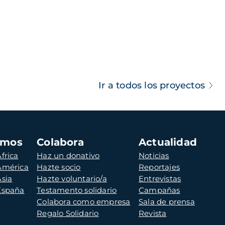
Ir a todos los proyectos
amos
Colabora
Actualidad
frica
Haz un donativo
Noticias
 América
Hazte socio
Reportajes
Asia
Hazte voluntario/a
Entrevistas
 España
Testamento solidario
Campañas
Colabora como empresa
Sala de prensa
Regalo Solidario
Revista