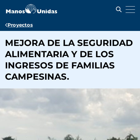
Pasar
al
contenido
principal
Ruta
Proyectos
de
MEJORA DE LA SEGURIDAD
navegación
ALIMENTARIA Y DE LOS
INGRESOS DE FAMILIAS
CAMPESINAS.