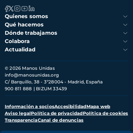
Navegación
Quienes somos
principal
Qué hacemos
Dónde trabajamos
Colabora
Actualidad
Información
© 2026 Manos Unidas
de
info@manosunidas.org
contacto
C/ Barquillo, 38 - 3º28004 - Madrid, España
900 811 888
BIZUM 33439
Menú
Información a socios
Accesibilidad
Mapa web
secundario
Aviso legal
Política de privacidad
Política de cookies
Transparencia
Canal de denuncias