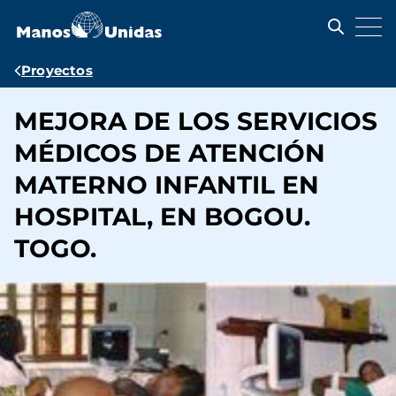
Pasar
al
contenido
principal
Ruta
Proyectos
de
MEJORA DE LOS SERVICIOS
navegación
MÉDICOS DE ATENCIÓN
MATERNO INFANTIL EN
HOSPITAL, EN BOGOU.
TOGO.