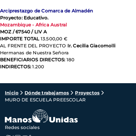
Arciprestazgo de Comarca de Almadén
Proyecto: Educativo.
Mozambique - Africa Austral
MOZ / 67540 / LIV A
IMPORTE TOTAL
13.500,00 €
AL FRENTE DEL PROYECTO
Ir. Cecilia Giacomolli
Hermanas de Nuestra Señora
BENEFICIARIOS DIRECTOS:
180
INDIRECTOS:
1.200
Ruta
Inicio
Dónde trabajamos
Proyectos
MURO DE ESCUELA PREESCOLAR
de
navegación
Redes sociales