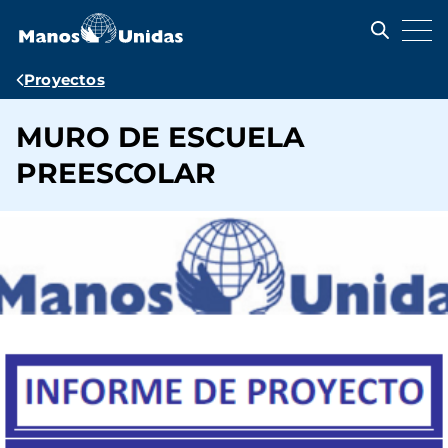
Pasar
al
contenido
principal
Ruta
Proyectos
de
MURO DE ESCUELA
navegación
PREESCOLAR