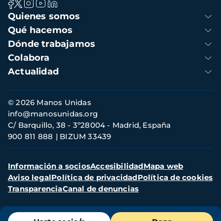
Navegación
Quienes somos
principal
Qué hacemos
Dónde trabajamos
Colabora
Actualidad
Información
© 2026 Manos Unidas
de
info@manosunidas.org
contacto
C/ Barquillo, 38 - 3º28004 - Madrid, España
900 811 888
BIZUM 33439
Menú
Información a socios
Accesibilidad
Mapa web
secundario
Aviso legal
Política de privacidad
Política de cookies
Transparencia
Canal de denuncias
Menú