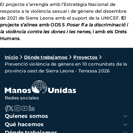
El projecte s’arrengla amb l’Estratègia Nacional de
resposta a la violència sexual i de gènere del desembre
de 2021 de Sierra Leona amb el suport de la UNICEF.
El
projecte s’alinea amb ODS 5
Posar fí a la discriminació i
la violència contra les dones i les nenes,
i amb els Drets
Humans
.
Ruta
Inicio
Dónde trabajamos
Proyectos
Prevenció violència de gènere en 10 comunitats de la
de
província oest de Sierra Leona - Terrassa 2026
navegación
Redes sociales
Navegación
Quienes somos
principal
Qué hacemos
Dónde trabajamos