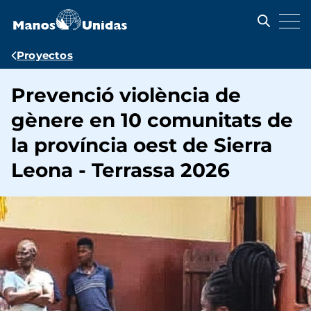
Pasar
al
contenido
principal
Ruta
Proyectos
de
Prevenció violència de
navegación
gènere en 10 comunitats de
la província oest de Sierra
Leona - Terrassa 2026