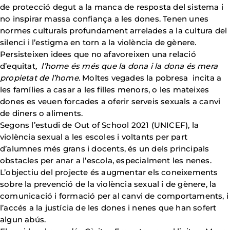
de protecció degut a la manca de resposta del sistema i
no inspirar massa confiança a les dones. Tenen unes
normes culturals profundament arrelades a la cultura del
silenci i l’estigma en torn a la violència de gènere.
Persisteixen idees que no afavoreixen una relació
d’equitat
, l’home és
més que la dona i la dona és mera
propietat de l’home
. Moltes vegades la pobresa incita a
les famílies a casar a les filles menors, o les mateixes
dones es veuen forcades a oferir serveis sexuals a canvi
de diners o aliments.
Segons l’estudi de Out of School 2021 (UNICEF), la
violència sexual a les escoles i voltants per part
d’alumnes més grans i docents, és un dels principals
obstacles per anar a l’escola, especialment les nenes.
L’objectiu del projecte és augmentar els coneixements
sobre la prevenció de la violència sexual i de gènere, la
comunicació i formació per al canvi de comportaments, i
l’accés a la justícia de les dones i nenes que han sofert
algun abús.