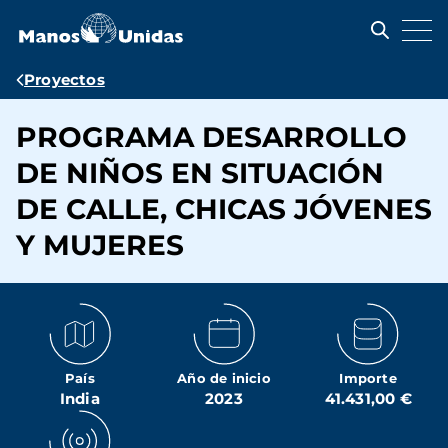
Pasar
al
contenido
principal
Ruta
Proyectos
de
PROGRAMA DESARROLLO
navegación
DE NIÑOS EN SITUACIÓN
DE CALLE, CHICAS JÓVENES
Y MUJERES
País
Año de inicio
Importe
India
2023
41.431,00 €