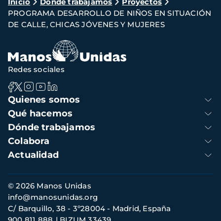
Ruta
Inicio
Dónde trabajamos
Proyectos
PROGRAMA DESARROLLO DE NIÑOS EN SITUACIÓN
de
DE CALLE, CHICAS JÓVENES Y MUJERES
navegación
Redes sociales
Navegación
Quienes somos
principal
Qué hacemos
Dónde trabajamos
Colabora
Actualidad
Información
© 2026 Manos Unidas
de
info@manosunidas.org
contacto
C/ Barquillo, 38 - 3º28004 - Madrid, España
900 811 888
BIZUM 33439