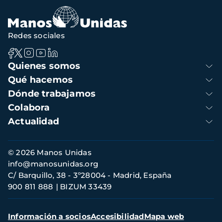
Redes sociales
Navegación
Quienes somos
principal
Qué hacemos
Dónde trabajamos
Colabora
Actualidad
Información
© 2026 Manos Unidas
de
info@manosunidas.org
contacto
C/ Barquillo, 38 - 3º28004 - Madrid, España
900 811 888
BIZUM 33439
Menú
Información a socios
Accesibilidad
Mapa web