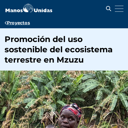
Pasar
al
contenido
principal
Ruta
Proyectos
de
Promoción del uso
navegación
sostenible del ecosistema
terrestre en Mzuzu