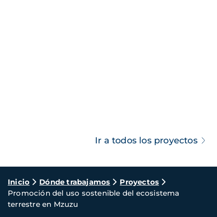
Ir a todos los proyectos
Ruta
Inicio
Dónde trabajamos
Proyectos
Promoción del uso sostenible del ecosistema
de
terrestre en Mzuzu
navegación