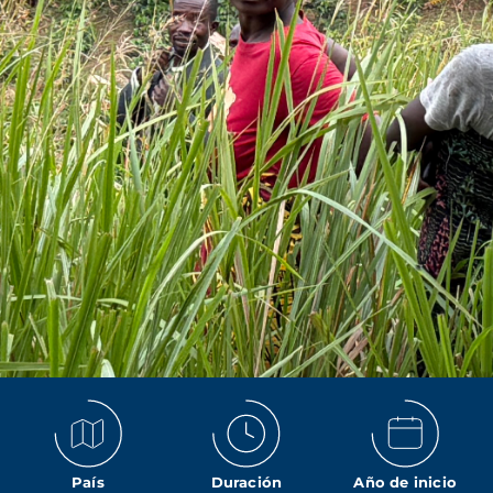
País
Duración
Año de inicio