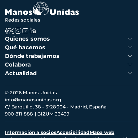
Redes sociales
Navegación
Quienes somos
principal
Qué hacemos
Dónde trabajamos
Colabora
Actualidad
Información
© 2026 Manos Unidas
de
info@manosunidas.org
contacto
C/ Barquillo, 38 - 3º28004 - Madrid, España
900 811 888
BIZUM 33439
Menú
Información a socios
Accesibilidad
Mapa web
secundario