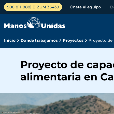
Pasar
Menú
900 811 888
BIZUM 33439
Únete al equipo
D
al
principal
contenido
principal
Ruta
Inicio
Dónde trabajamos
Proyectos
Proyecto de 
de
navegación
Proyecto de capac
alimentaria en C