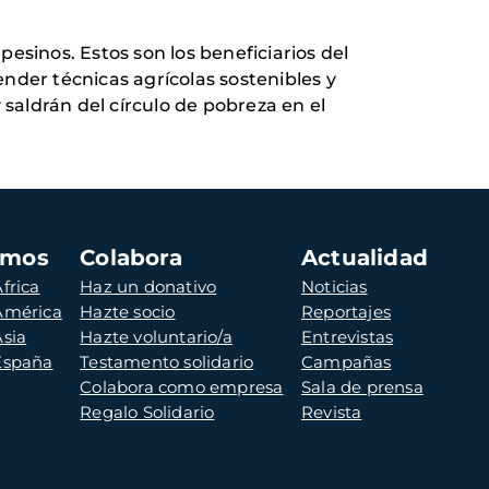
inos. Estos son los beneficiarios del
nder técnicas agrícolas sostenibles y
aldrán del círculo de pobreza en el
amos
Colabora
Actualidad
frica
Haz un donativo
Noticias
 América
Hazte socio
Reportajes
Asia
Hazte voluntario/a
Entrevistas
 España
Testamento solidario
Campañas
Colabora como empresa
Sala de prensa
Regalo Solidario
Revista