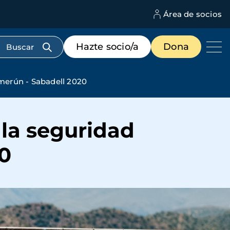
Área de socios
M
d
c
Menú
Hazte socio/a
Dona
d
de
us
destacados
cabecera
amerún - Sabadell 2020
 la seguridad
0