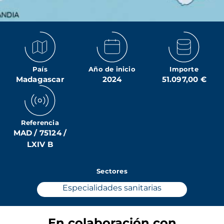
País
Año de inicio
Importe
Madagascar
2024
51.097,00 €
Referencia
MAD / 75124 /
LXIV B
Sectores
Especialidades sanitarias
En colaboración con