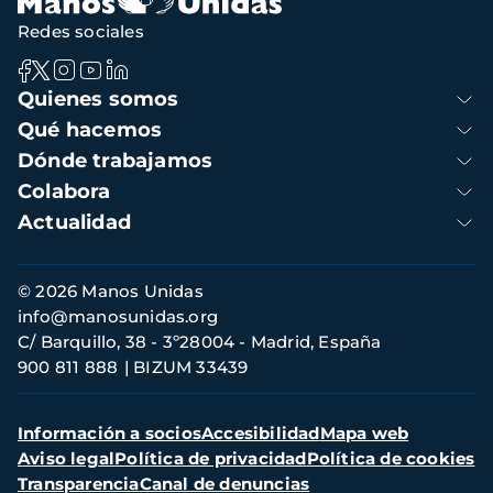
Redes sociales
Navegación
Quienes somos
principal
Qué hacemos
Dónde trabajamos
Colabora
Actualidad
Información
© 2026 Manos Unidas
de
info@manosunidas.org
contacto
C/ Barquillo, 38 - 3º28004 - Madrid, España
900 811 888
BIZUM 33439
Menú
Información a socios
Accesibilidad
Mapa web
secundario
Aviso legal
Política de privacidad
Política de cookies
Transparencia
Canal de denuncias