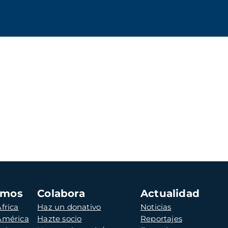
amos
Colabora
Actualidad
frica
Haz un donativo
Noticias
 América
Hazte socio
Reportajes