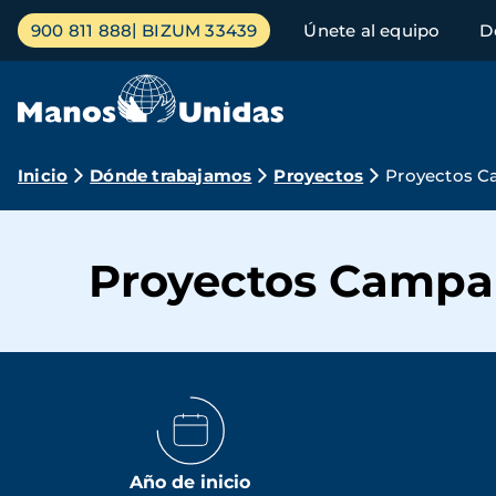
Pasar
Menú
900 811 888
BIZUM 33439
Únete al equipo
D
al
principal
contenido
principal
Ruta
Inicio
Dónde trabajamos
Proyectos
Proyectos C
de
navegación
Proyectos Campañ
Año de inicio