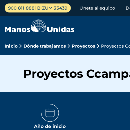
Pasar
Menú
900 811 888
BIZUM 33439
Únete al equipo
D
al
principal
contenido
principal
Ruta
Inicio
Dónde trabajamos
Proyectos
Proyectos C
de
navegación
Proyectos Ccampa
Año de inicio