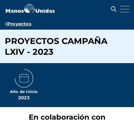
Pasar
al
contenido
principal
Ruta
Proyectos
de
PROYECTOS CAMPAÑA
navegación
LXIV - 2023
Año de inicio
2023
En colaboración con