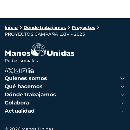
Ruta
Inicio
Dónde trabajamos
Proyectos
PROYECTOS CAMPAÑA LXIV - 2023
de
navegación
Redes sociales
Navegación
Quienes somos
principal
Qué hacemos
Dónde trabajamos
Colabora
Actualidad
Información
© 2026 Manos Unidas