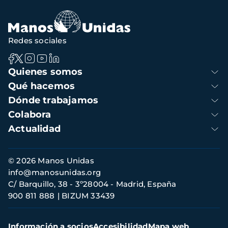
Redes sociales
Navegación
Quienes somos
principal
Qué hacemos
Dónde trabajamos
Colabora
Actualidad
Información
© 2026 Manos Unidas
de
info@manosunidas.org
contacto
C/ Barquillo, 38 - 3º28004 - Madrid, España
900 811 888
BIZUM 33439
Menú
Información a socios
Accesibilidad
Mapa web