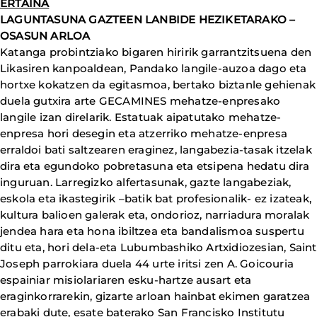
ERTAINA
LAGUNTASUNA GAZTEEN LANBIDE HEZIKETARAKO –
OSASUN ARLOA
Katanga probintziako bigaren hiririk garrantzitsuena den
Likasiren kanpoaldean, Pandako langile-auzoa dago eta
hortxe kokatzen da egitasmoa, bertako biztanle gehienak
duela gutxira arte GECAMINES mehatze-enpresako
langile izan direlarik. Estatuak aipatutako mehatze-
enpresa hori desegin eta atzerriko mehatze-enpresa
erraldoi bati saltzearen eraginez, langabezia-tasak itzelak
dira eta egundoko pobretasuna eta etsipena hedatu dira
inguruan. Larregizko alfertasunak, gazte langabeziak,
eskola eta ikastegirik –batik bat profesionalik- ez izateak,
kultura balioen galerak eta, ondorioz, narriadura moralak
jendea hara eta hona ibiltzea eta bandalismoa suspertu
ditu eta, hori dela-eta Lubumbashiko Artxidiozesian, Saint
Joseph parrokiara duela 44 urte iritsi zen A. Goicouria
espainiar misiolariaren esku-hartze ausart eta
eraginkorrarekin, gizarte arloan hainbat ekimen garatzea
erabaki dute, esate baterako San Francisko Institutu