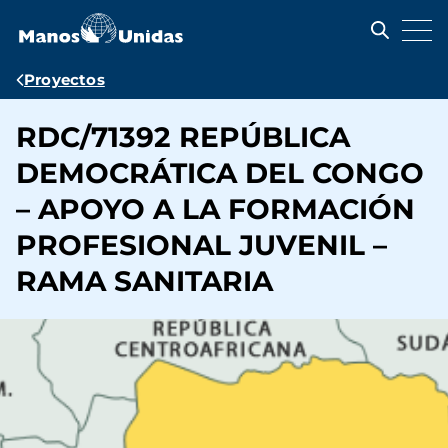
Pasar
al
contenido
principal
Ruta
Proyectos
de
RDC/71392 REPÚBLICA
navegación
DEMOCRÁTICA DEL CONGO
– APOYO A LA FORMACIÓN
PROFESIONAL JUVENIL –
RAMA SANITARIA