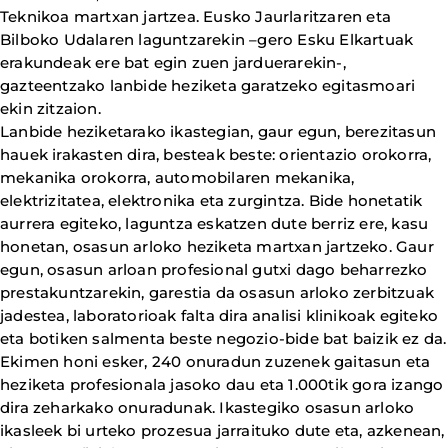
Teknikoa martxan jartzea. Eusko Jaurlaritzaren eta
Bilboko Udalaren laguntzarekin –gero Esku Elkartuak
erakundeak ere bat egin zuen jarduerarekin-,
gazteentzako lanbide heziketa garatzeko egitasmoari
ekin zitzaion.
Lanbide heziketarako ikastegian, gaur egun, berezitasun
hauek irakasten dira, besteak beste: orientazio orokorra,
mekanika orokorra, automobilaren mekanika,
elektrizitatea, elektronika eta zurgintza. Bide honetatik
aurrera egiteko, laguntza eskatzen dute berriz ere, kasu
honetan, osasun arloko heziketa martxan jartzeko. Gaur
egun, osasun arloan profesional gutxi dago beharrezko
prestakuntzarekin, garestia da osasun arloko zerbitzuak
jadestea, laboratorioak falta dira analisi klinikoak egiteko
eta botiken salmenta beste negozio-bide bat baizik ez da.
Ekimen honi esker, 240 onuradun zuzenek gaitasun eta
heziketa profesionala jasoko dau eta 1.000tik gora izango
dira zeharkako onuradunak. Ikastegiko osasun arloko
ikasleek bi urteko prozesua jarraituko dute eta, azkenean,