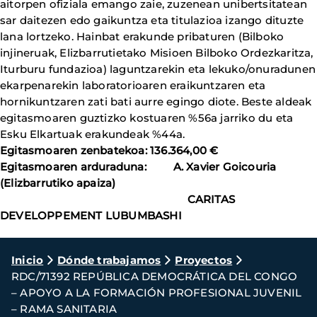
aitorpen ofiziala emango zaie, zuzenean unibertsitatean
sar daitezen edo gaikuntza eta titulazioa izango dituzte
lana lortzeko. Hainbat erakunde pribaturen (Bilboko
injineruak, Elizbarrutietako Misioen Bilboko Ordezkaritza,
Iturburu fundazioa) laguntzarekin eta lekuko/onuradunen
ekarpenarekin laboratorioaren eraikuntzaren eta
hornikuntzaren zati bati aurre egingo diote. Beste aldeak
egitasmoaren guztizko kostuaren %56a jarriko du eta
Esku Elkartuak erakundeak %44a.
Egitasmoaren zenbatekoa: 136.364,00 €
Egitasmoaren arduraduna: A. Xavier Goicouria
(Elizbarrutiko apaiza)
CARITAS
DEVELOPPEMENT LUBUMBASHI
Ruta
Inicio
Dónde trabajamos
Proyectos
RDC/71392 REPÚBLICA DEMOCRÁTICA DEL CONGO
de
– APOYO A LA FORMACIÓN PROFESIONAL JUVENIL
navegación
– RAMA SANITARIA