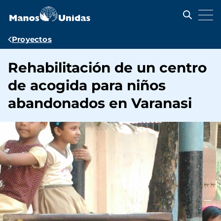
Pasar
al
contenido
principal
Ruta
Proyectos
de
Rehabilitación de un centro
navegación
de acogida para niños
abandonados en Varanasi