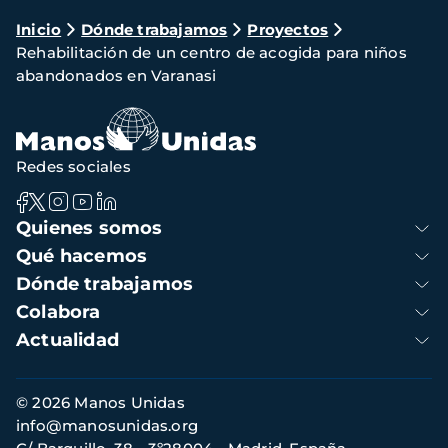
Ruta
Inicio
Dónde trabajamos
Proyectos
Rehabilitación de un centro de acogida para niños
de
abandonados en Varanasi
navegación
Redes sociales
Navegación
Quienes somos
principal
Qué hacemos
Dónde trabajamos
Colabora
Actualidad
Información
© 2026 Manos Unidas
de
info@manosunidas.org
contacto