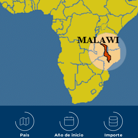
País
Año de inicio
Importe