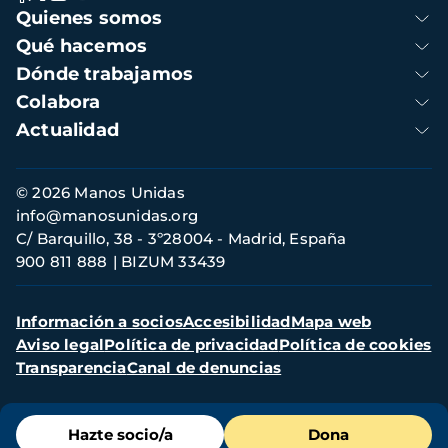
Navegación
Quienes somos
principal
Qué hacemos
Dónde trabajamos
Colabora
Actualidad
Información
© 2026 Manos Unidas
de
info@manosunidas.org
contacto
C/ Barquillo, 38 - 3º28004 - Madrid, España
900 811 888
BIZUM 33439
Menú
Información a socios
Accesibilidad
Mapa web
secundario
Aviso legal
Política de privacidad
Política de cookies
Transparencia
Canal de denuncias
Menú
Hazte socio/a
Dona
de