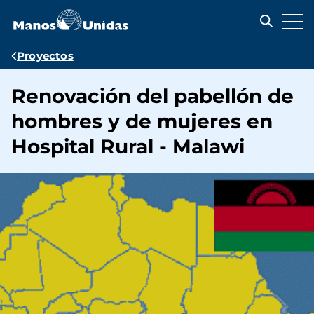
Pasar
al
contenido
principal
Ruta
Proyectos
de
Renovación del pabellón de
navegación
hombres y de mujeres en
Hospital Rural - Malawi