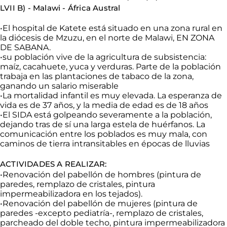
LVII
B) - Malawi
- África Austral
•
El hospital de
Katete
está situado en una zona rural en
la diócesis de
Mzuzu
, en el norte de
Malawi, EN ZONA
DE SABANA.
•
su
población vive de la agricultura de subsistencia:
maíz, cacahuete, yuca y verduras. Parte de la población
trabaja en las plantaciones de tabaco de la zona,
ganando un salario miserable
•
La
mortalidad infantil es muy elevada.
La
esperanza de
vida es de 37 años, y la media de edad es de 18 años
•
El
SIDA está golpeando severamente a la población,
dejando tras de sí una larga estela de huérfanos. La
comunicación entre los poblados es muy mala, con
caminos de tierra intransitables en épocas de lluvias
ACTIVIDADES A REALIZAR:
•
Renovación
del pabellón de hombres (pintura de
paredes, remplazo de cristales, pintura
impermeabilizadora
en los tejados).
•
Renovación
del pabellón de mujeres (pintura de
paredes -excepto pediatría-, remplazo de cristales,
parcheado del doble techo, pintura
impermeabilizadora