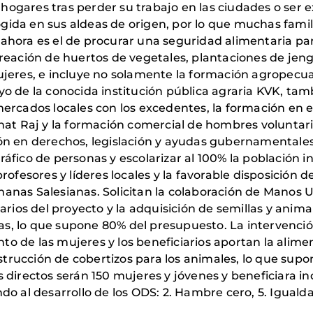
ogares tras perder su trabajo en las ciudades o ser 
ida en sus aldeas de origen, por lo que muchas famil
as ahora es el de procurar una seguridad alimentaria p
reación de huertos de vegetales, plantaciones de jengi
ujeres, e incluye no solamente la formación agropecua
yo de la conocida institución pública agraria KVK, t
 mercados locales con los excedentes, la formación 
hat Raj y la formación comercial de hombres voluntari
ón en derechos, legislación y ayudas gubernamentale
tráfico de personas y escolarizar al 100% la población in
ofesores y líderes locales y la favorable disposición d
nas Salesianas. Solicitan la colaboración de Manos Un
arios del proyecto y la adquisición de semillas y anim
das, lo que supone 80% del presupuesto. La intervención
 de las mujeres y los beneficiarios aportan la alimen
nstrucción de cobertizos para los animales, lo que sup
 directos serán 150 mujeres y jóvenes y beneficiara 
do al desarrollo de los ODS: 2. Hambre cero, 5. Iguald