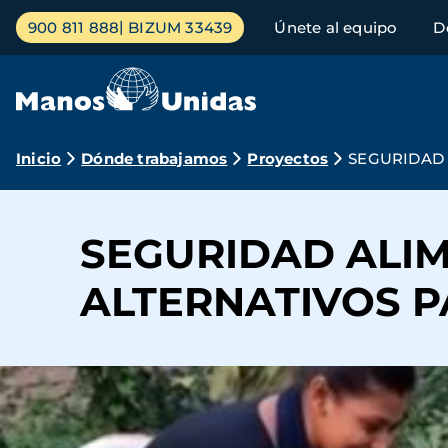
Pasar
Menú
900 811 888
BIZUM 33439
Únete al equipo
D
al
principal
contenido
principal
Ruta
Inicio
Dónde trabajamos
Proyectos
SEGURIDAD 
de
navegación
SEGURIDAD ALIM
ALTERNATIVOS P