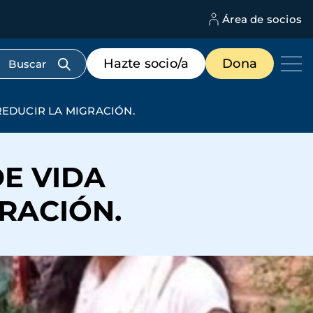
Área de socios
M
d
c
Menú
Hazte socio/a
Dona
d
de
us
destacados
cabecera
REDUCIR LA MIGRACIÓN.
E VIDA
RACIÓN.