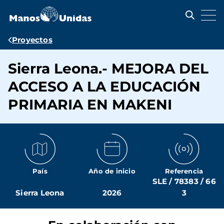
Pasar
al
contenido
principal
Ruta
Proyectos
de
Sierra Leona.- MEJORA DEL
navegación
ACCESO A LA EDUCACIÓN
PRIMARIA EN MAKENI
País
Año de inicio
Referencia
SLE / 78383 / 66
Sierra Leona
2026
3