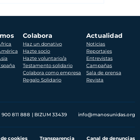
amos
Colabora
Actualidad
frica
Haz un donativo
Noticias
 América
Hazte socio
Reportajes
Asia
Hazte voluntario/a
Entrevistas
 España
Testamento solidario
Campañas
Colabora como empresa
Sala de prensa
Regalo Solidario
Revista
900 811 888
BIZUM 33439
info@manosunidas.org
 de cookies
Transparencia
Canal de denuncias