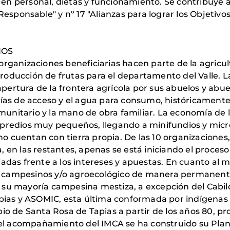
 en personal, dietas y funcionamiento. Se contribuye 
sponsable" y nº 17 "Alianzas para lograr los Objetivos
IOS
 organizaciones beneficiarias hacen parte de la agricul
roducción de frutas para el departamento del Valle. La
pertura de la frontera agrícola por sus abuelos y abue
 vías de acceso y el agua para consumo, históricamente
munitario y la mano de obra familiar. La economía de 
n predios muy pequeños, llegando a minifundios y micro
no cuentan con tierra propia. De las 10 organizaciones
a, en las restantes, apenas se está iniciando el proces
ciadas frente a los intereses y apuestas. En cuanto al 
, campesinos y/o agroecológico de manera permanent
n su mayoría campesina mestiza, a excepción del Cabi
ias y ASOMIC, esta última conformada por indígenas d
cipio de Santa Rosa de Tapias a partir de los años 80,
el acompañamiento del IMCA se ha construido su Plan 