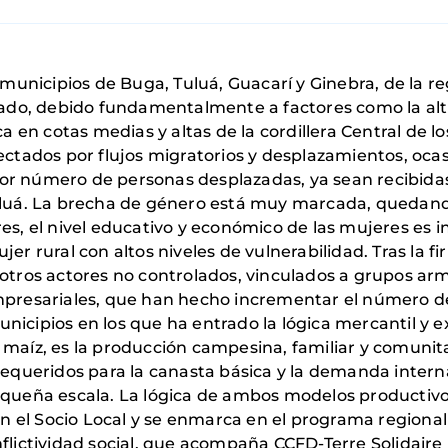
 municipios de Buga, Tuluá, Guacarí y Ginebra, de la re
iado, debido fundamentalmente a factores como la alti
ca en cotas medias y altas de la cordillera Central de
ectados por flujos migratorios y desplazamientos, ocas
r número de personas desplazadas, ya sean recibidas
uluá. La brecha de género está muy marcada, quedando
s, el nivel educativo y económico de las mujeres es in
er rural con altos niveles de vulnerabilidad. Tras la 
otros actores no controlados, vinculados a grupos arma
presariales, que han hecho incrementar el número de 
municipios en los que ha entrado la lógica mercantil y e
el maíz, es la producción campesina, familiar y comunit
requeridos para la canasta básica y la demanda inter
equeña escala. La lógica de ambos modelos productivo
on el Socio Local y se enmarca en el programa regional 
flictividad social, que acompaña CCFD-Terre Solidaire 