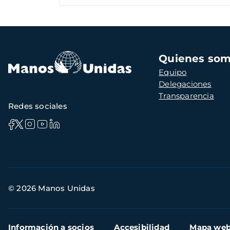
Navegación
Quienes so
principal
Equipo
Delegaciones
Transparencia
Redes sociales
Información
© 2026 Manos Unidas
de
contacto
Menú
Información a socios
Accesibilidad
Mapa we