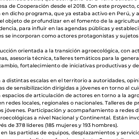
esa de Cooperación desde el 2018. Con este proyecto
n en dicho programa, que ya estaba activo en Perú, y
 objeto de profundizar en el fomento de la agricultur
cidencia, para influir en las agendas públicas y estable
es se incorporan como actores protagonistas y sujetos
ción orientada a la transición agroecológica, con ac
s, asesoría técnica, talleres temáticos para la gener
cambio, fortalecimiento de iniciativas productivas y de 
n a distintas escalas en el territorio a autoridades, op
s de sensibilización dirigidas a jóvenes en torno al cu
n espacios de articulación de actores en torno a la agr
n redes locales, regionales o nacionales. Talleres de 
los jóvenes. Participación y acompañamiento a redes de
oecológicas a nivel Nacional y Continental. Están inv
és de 378 líderes (185 mujeres y 193 hombres).
en las partidas de equipos, desplazamientos y servic