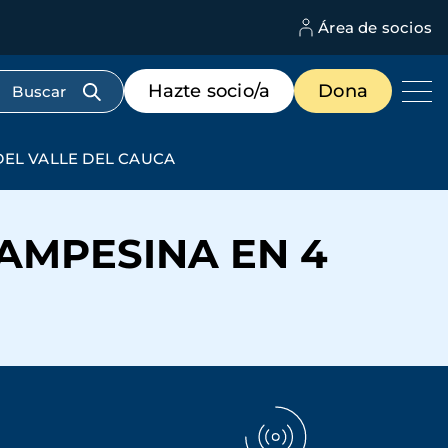
Área de socios
M
d
c
Menú
Hazte socio/a
Dona
d
de
us
destacados
cabecera
DEL VALLE DEL CAUCA
AMPESINA EN 4