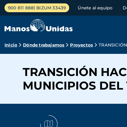
Pasar
Menú
900 811 888
BIZUM 33439
Únete al equipo
D
al
principal
contenido
principal
Ruta
Inicio
Dónde trabajamos
Proyectos
TRANSICIÓN
de
navegación
TRANSICIÓN HAC
MUNICIPIOS DEL