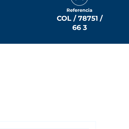
Referencia
COL / 78751 /
66 3