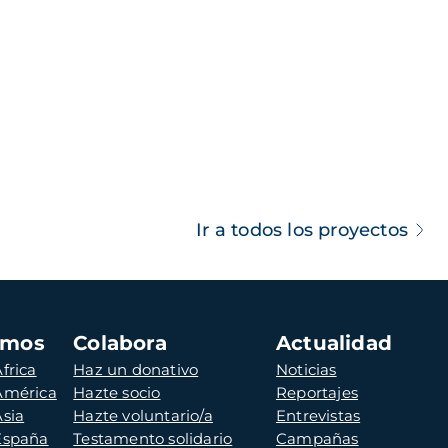
Ir a todos los proyectos
amos
Colabora
Actualidad
frica
Haz un donativo
Noticias
 América
Hazte socio
Reportajes
Asia
Hazte voluntario/a
Entrevistas
 España
Testamento solidario
Campañas