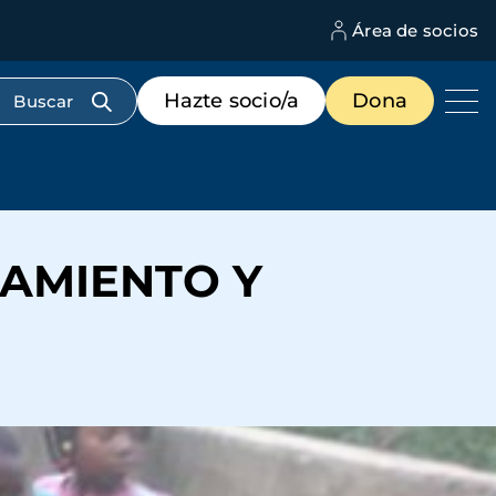
Área de socios
M
d
c
Menú
Hazte socio/a
Dona
d
de
us
destacados
cabecera
EAMIENTO Y