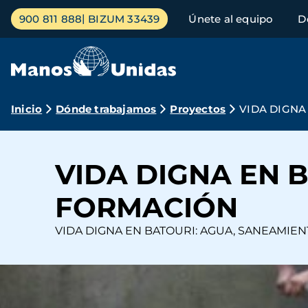
Pasar
Menú
900 811 888
BIZUM 33439
Únete al equipo
D
al
principal
contenido
principal
Ruta
Inicio
Dónde trabajamos
Proyectos
VIDA DIGNA
de
navegación
VIDA DIGNA EN 
FORMACIÓN
VIDA DIGNA EN BATOURI: AGUA, SANEAMIE