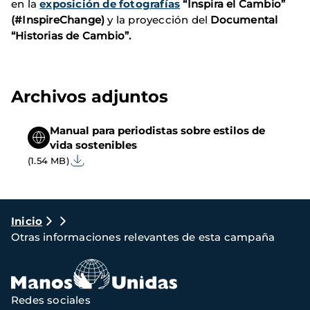
en la
exposición de fotografías
“Inspira el Cambio”
(#InspireChange)
y la proyección del
Documental
“Historias de Cambio”.
Archivos adjuntos
Manual para periodistas sobre estilos de
vida sostenibles
(1.54 MB)
Ruta
Inicio
Otras informaciones relevantes de esta campaña
de
navegación
Redes sociales