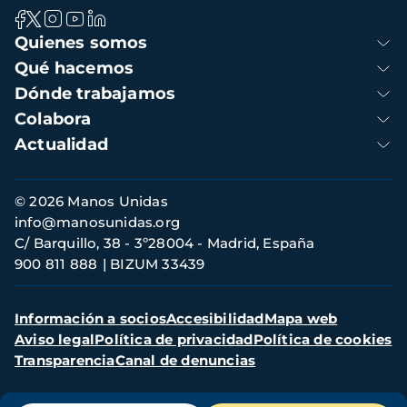
Navegación
Quienes somos
principal
Qué hacemos
Dónde trabajamos
Colabora
Actualidad
Información
© 2026 Manos Unidas
de
info@manosunidas.org
contacto
C/ Barquillo, 38 - 3º28004 - Madrid, España
900 811 888
BIZUM 33439
Menú
Información a socios
Accesibilidad
Mapa web
secundario
Aviso legal
Política de privacidad
Política de cookies
Transparencia
Canal de denuncias