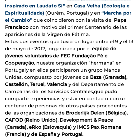
inspirado en Laudato Si”
en
Casa Velha (Ecología e
Espiritualidade)
(Ourém, Portugal) y en
“Marcha por
el Cambio”
que coincidieron con la visita del
Papa
Francisco
con motivo del primer Centenario de las
apariciones de la Virgen de Fátima.
Estos dos eventos que tuvieron lugar entre el 9 y el 13
de mayo de 2017, organizada por el
equipo de
jóvenes voluntarios
de
FEC Fundação Fé e
Cooperação,
nuestra organización “hermana” en
Portugaly en ellos participaron un grupo Manos
Unidas, compuesto por jóvenes de
Baza (Granada),
Castellón, Teruel, Valencia
y del Departamento de
Campañas de los Servicios Centrales,que pudo
compartir experiencias y estar en contacto con un
centenar de personas de otros países procedentes
de las organizaciones de
Broderlijk Delen (Bélgica),
CAFOD (Reino Unido), Development & Peace
(Canada), eRko (Eslovaquia) y IMCS Pax Romana
(Francia) y de España y Portugal.