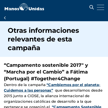
Pasar
al
contenido
principal
Ruta
de
Otras informaciones
navegación
relevantes de esta
campaña
“Campamento sostenible 2017" y
“Marcha por el Cambio” a Fátima
(Portugal) #Together4Change
Dentro de la campaña
“Cambiemos por el planeta-
Cuidemos a las personas”
que desarrollamos desde
2015 junto a CIDSE, la alianza internacional de
organizaciones católicas de desarrollo a la que
pertenece se organizó el
“Campamento Sostenible