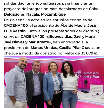
solidaridad, uniendo esfuerzos para financiar un
proyecto de integración para desplazados de
Cabo
Delgado
en
Nacala
,
Mozambique
.
En un sencillo acto en los estudios centrales de
CADENA 100
, el presidente de
Ábside Media
,
José
Luis Restán
, junto a los presentadores del
morning
show
de
CADENA 100
,
«¡Buenos días, Javi y Mar!»
–
Javi Nieves y Mar Amate
–, han entregado a la
presidenta de
Manos Unidas
,
Cecilia Pilar Gracia
, un
cheque a modo de donativo por valor de
35.079 €
.