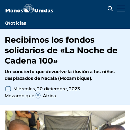
Pasar
al
contenido
principal
Ruta
Noticias
de
Recibimos los fondos
navegación
solidarios de «La Noche de
Cadena 100»
Un concierto que devuelve la ilusión a los niños
desplazados de Nacala (Mozambique).
Miércoles, 20 diciembre, 2023
Mozambique
África