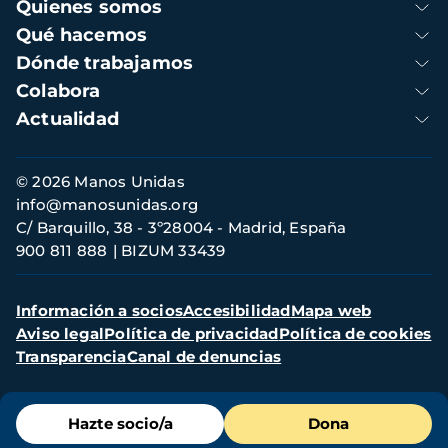
Navegación
Quienes somos
principal
Qué hacemos
Dónde trabajamos
Colabora
Actualidad
Información
© 2026 Manos Unidas
de
info@manosunidas.org
contacto
C/ Barquillo, 38 - 3º28004 - Madrid, España
900 811 888
BIZUM 33439
Menú
Información a socios
Accesibilidad
Mapa web
secundario
Aviso legal
Política de privacidad
Política de cookies
Transparencia
Canal de denuncias
Menú
Hazte socio/a
Dona
de