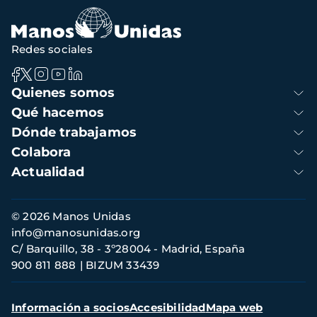
navegación
Redes sociales
Navegación
Quienes somos
principal
Qué hacemos
Dónde trabajamos
Colabora
Actualidad
Información
© 2026 Manos Unidas
de
info@manosunidas.org
contacto
C/ Barquillo, 38 - 3º28004 - Madrid, España
900 811 888
BIZUM 33439
Menú
Información a socios
Accesibilidad
Mapa web