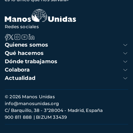
navegación
Redes sociales
Navegación
Quienes somos
principal
Qué hacemos
Dónde trabajamos
Colabora
Actualidad
Información
© 2026 Manos Unidas
de
info@manosunidas.org
contacto
C/ Barquillo, 38 - 3º28004 - Madrid, España
900 811 888
BIZUM 33439