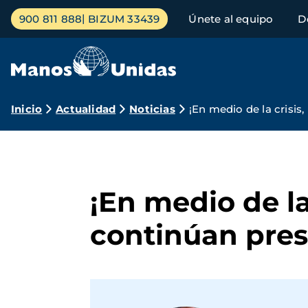
Pasar
Menú
900 811 888
BIZUM 33439
Únete al equipo
D
al
principal
contenido
principal
Ruta
Inicio
Actualidad
Noticias
¡En medio de la crisis
de
navegación
¡En medio de la
continúan pres