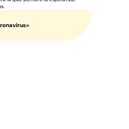
s.
oronavirus»