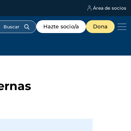
Área de socios
M
d
c
Menú
Hazte socio/a
Dona
d
de
us
destacados
cabecera
ternas