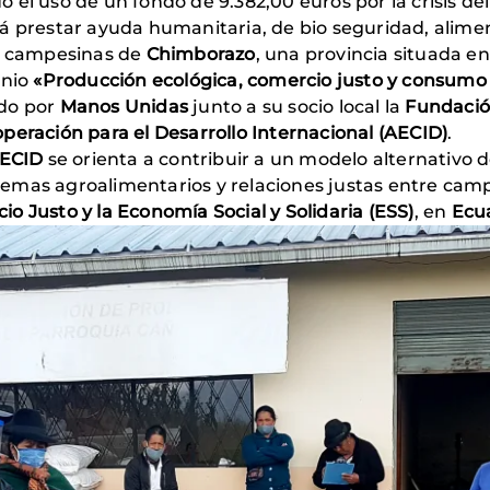
 el uso de un fondo de 9.382,00 euros por la crisis del
á prestar ayuda humanitaria, de bio seguridad, alime
as campesinas de
Chimborazo
, una provincia situada en
enio
«Producción ecológica, comercio justo y consumo
ado por
Manos Unidas
junto a su socio local la
Fundació
eración para el Desarrollo Internacional (AECID)
.
ECID
se orienta a contribuir a un modelo alternativo de
emas agroalimentarios y relaciones justas entre cam
o Justo y la Economía Social y Solidaria (ESS)
, en
Ecu