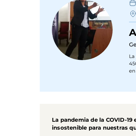
A
Ge
La
45
en
La pandemia de la COVID-19 
insostenible para nuestras q