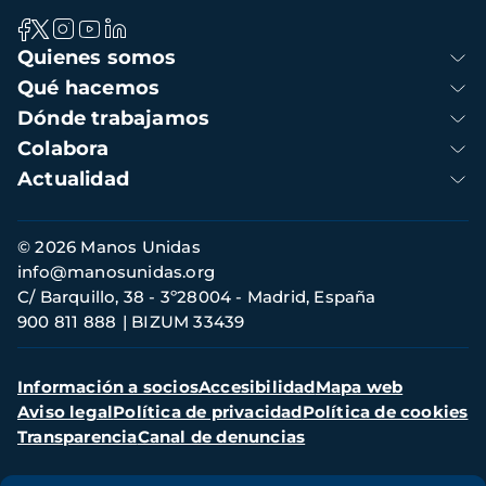
Navegación
Quienes somos
principal
Qué hacemos
Dónde trabajamos
Colabora
Actualidad
Información
© 2026 Manos Unidas
de
info@manosunidas.org
contacto
C/ Barquillo, 38 - 3º28004 - Madrid, España
900 811 888
BIZUM 33439
Menú
Información a socios
Accesibilidad
Mapa web
secundario
Aviso legal
Política de privacidad
Política de cookies
Transparencia
Canal de denuncias