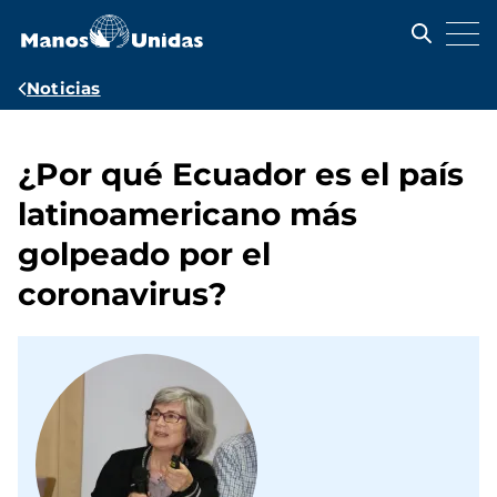
Pasar
al
contenido
principal
Ruta
Noticias
de
navegación
¿Por qué Ecuador es el país
latinoamericano más
golpeado por el
coronavirus?