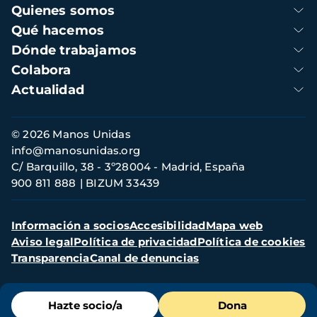
Navegación
Quienes somos
principal
Qué hacemos
Dónde trabajamos
Colabora
Actualidad
Información
© 2026 Manos Unidas
de
info@manosunidas.org
contacto
C/ Barquillo, 38 - 3º28004 - Madrid, España
900 811 888
BIZUM 33439
Menú
Información a socios
Accesibilidad
Mapa web
secundario
Aviso legal
Política de privacidad
Política de cookies
Transparencia
Canal de denuncias
Menú
Hazte socio/a
Dona
de