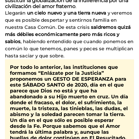
sustituir la globalización de la indiferencia por una
civilización del amor fraterno
.
Llegarán
un cielo nuevo y una tierra nueva
y veremos
que es posible despertar y sentirnos familia en
nuestra Casa Común. De esta crisis
saldremos quizá
más débiles económicamente pero más ricos y
sabios
, habiendo entendido que cuando ponemos en
común lo que tenemos, panes y peces se multiplican
hasta saciar y que sobre.
Por todo lo anterior, las instituciones que
formamos “Enlázate por la Justicia”
proponemos un GESTO DE ESPERANZA para
este SÁBADO SANTO de 2020, día en el que
parece que Dios no está y que ha
abandonado a su Hijo muerto en cruz. Un día
donde el fracaso, el dolor, el sufrimiento, la
muerte, la tristeza, las tinieblas, las dudas, el
abismo y la soledad parecen tomar la tierra.
Un día en el que sólo es posible esperar
desde la Fe. Porque sabemos que el Amor
tendrá la última palabra y, aunque las
huellas de dolor continúen en El Resucitado,