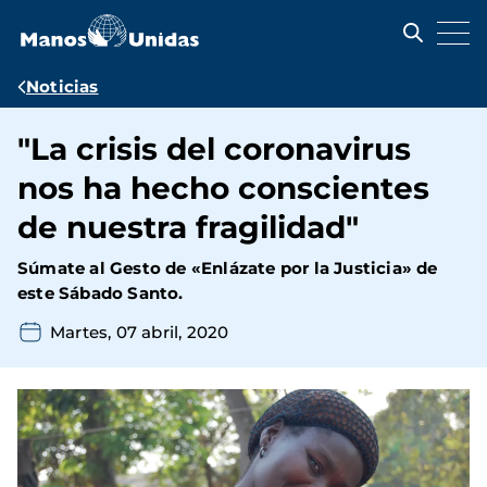
Pasar
al
contenido
principal
Ruta
Noticias
de
"La crisis del coronavirus
navegación
nos ha hecho conscientes
de nuestra fragilidad"
Súmate al Gesto de «Enlázate por la Justicia» de
este Sábado Santo.
Martes, 07 abril, 2020