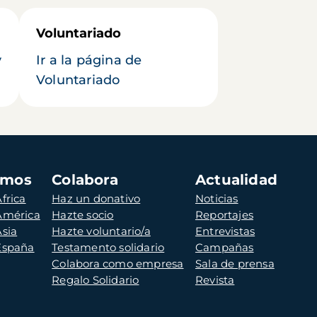
Voluntariado
y
Ir a la página de
Voluntariado
amos
Colabora
Actualidad
frica
Haz un donativo
Noticias
 América
Hazte socio
Reportajes
Asia
Hazte voluntario/a
Entrevistas
 España
Testamento solidario
Campañas
Colabora como empresa
Sala de prensa
Regalo Solidario
Revista