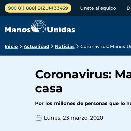
Pasar
Menú
900 811 888
BIZUM 33439
Únete al equipo
D
al
principal
contenido
principal
Ruta
Inicio
Actualidad
Noticias
Coronavirus: Manos U
de
navegación
Coronavirus: M
casa
Por los millones de personas que lo n
Lunes, 23 marzo, 2020