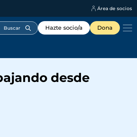
Área de socios
M
d
c
Menú
Hazte socio/a
Dona
d
de
us
destacados
cabecera
abajando desde