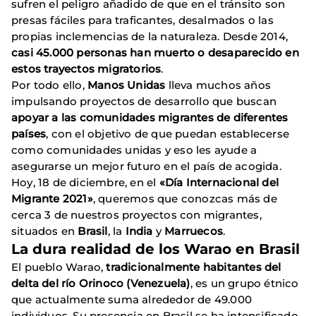
sufren el peligro añadido de que en el tránsito son
presas fáciles para traficantes, desalmados o las
propias inclemencias de la naturaleza. Desde 2014,
casi 45.000 personas han muerto o desaparecido en
estos trayectos migratorios
.
Por todo ello,
Manos Unidas
lleva muchos años
impulsando proyectos de desarrollo que buscan
apoyar a las comunidades migrantes de diferentes
países
, con el objetivo de que puedan establecerse
como comunidades unidas y eso les ayude a
asegurarse un mejor futuro en el país de acogida.
Hoy, 18 de diciembre, en el
«Día Internacional del
Migrante 2021»
, queremos que conozcas más de
cerca 3 de nuestros proyectos con migrantes,
situados en
Brasil
, la
India
y
Marruecos
.
La dura realidad de los Warao en Brasil
El pueblo Warao,
tradicionalmente habitantes del
delta del río Orinoco (Venezuela)
, es un grupo étnico
que actualmente suma alrededor de 49.000
individuos. Su presencia en Brasil se ha intensificado