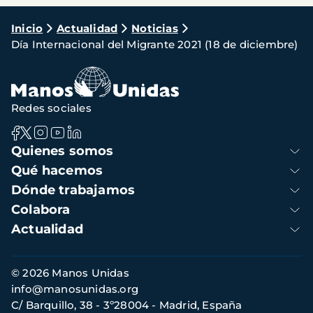
Ruta
Inicio
Actualidad
Noticias
Día Internacional del Migrante 2021 (18 de diciembre)
de
navegación
Redes sociales
Navegación
Quienes somos
principal
Qué hacemos
Dónde trabajamos
Colabora
Actualidad
Información
© 2026 Manos Unidas
de
info@manosunidas.org
contacto
C/ Barquillo, 38 - 3º28004 - Madrid, España