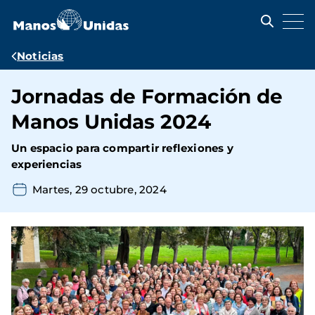
Pasar
al
contenido
principal
Ruta
Noticias
de
Jornadas de Formación de
navegación
Manos Unidas 2024
Un espacio para compartir reflexiones y
experiencias
Martes, 29 octubre, 2024