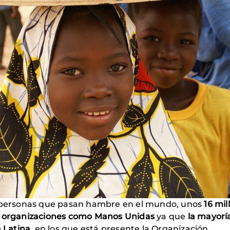
e personas que pasan hambre en el mundo, unos
16 mil
de organizaciones como Manos Unidas
ya que
la mayorí
a Latina,
en los que está presente la Organización.