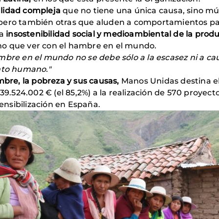
alidad compleja
que no tiene una única causa, sino múlt
pero también otras que aluden a comportamientos part
la
insostenibilidad social y medioambiental de la prod
o que ver con el hambre en el mundo.
mbre en el mundo no se debe sólo a la escasez ni a caus
to humano."
mbre, la pobreza y sus causas,
Manos Unidas destina el 9
39.524.002 € (el 85,2%) a la realización de 570 proyect
sensibilización en España.