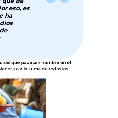
s que de
or eso, es
e ha
dios
 de
r
rsonas que padecen hambre en el
 planeta o a la suma de todos los