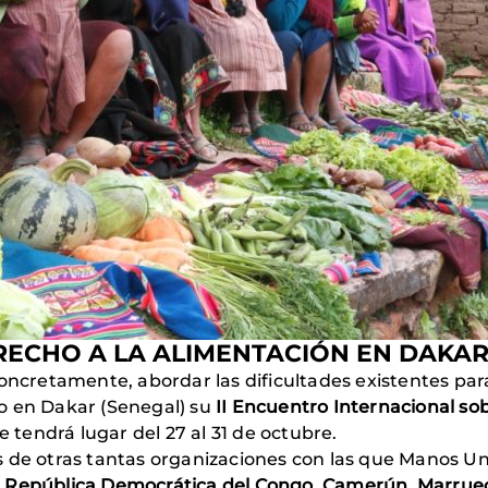
RECHO A LA ALIMENTACIÓN EN DAKA
oncretamente, abordar las dificultades existentes par
o en Dakar (Senegal) su
II
Encuentro Internacional sob
e tendrá lugar del 27 al 31 de octubre.
 de otras tantas organizaciones con las que Manos Uni
e
República Democrática del Congo, Camerún, Marrueco