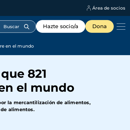
Área de socios
M
d
c
Menú
Hazte socio/a
Dona
d
de
us
destacados
cabecera
re en el mundo
 que 821
 en el mundo
or la mercantilización de alimentos,
 de alimentos.