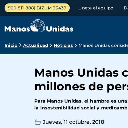
Pasar
Menú
900 811 888
BIZUM 33439
Únete al equipo
D
al
principal
contenido
principal
Ruta
Inicio
Actualidad
Noticias
Manos Unidas conside
de
navegación
Manos Unidas c
millones de pe
Para Manos Unidas, el hambre es una r
la insostenibilidad social y medioambi
Jueves, 11 octubre, 2018