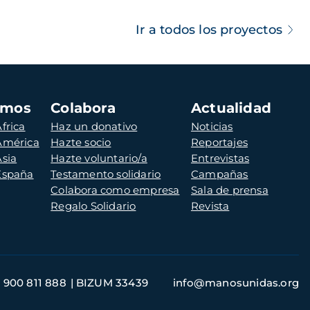
Ir a todos los proyectos
amos
Colabora
Actualidad
frica
Haz un donativo
Noticias
 América
Hazte socio
Reportajes
Asia
Hazte voluntario/a
Entrevistas
 España
Testamento solidario
Campañas
Colabora como empresa
Sala de prensa
Regalo Solidario
Revista
900 811 888
BIZUM 33439
info@manosunidas.org