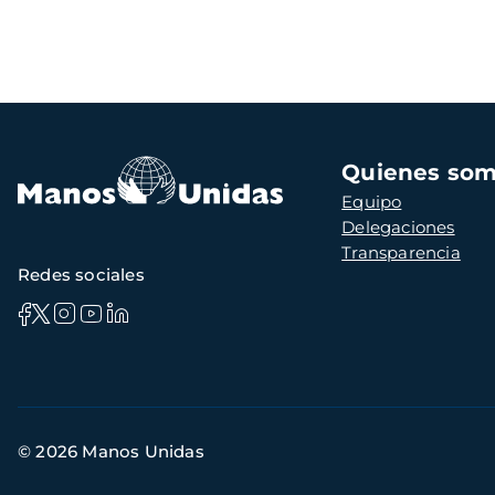
Navegación
Quienes so
principal
Equipo
Delegaciones
Transparencia
Redes sociales
Información
© 2026 Manos Unidas
de
contacto