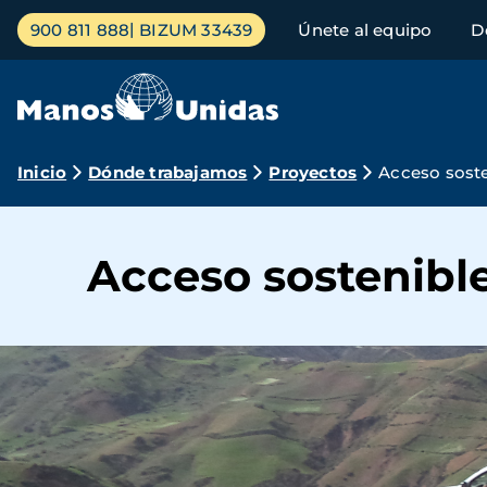
Pasar
Menú
900 811 888
BIZUM 33439
Únete al equipo
D
al
principal
contenido
principal
Ruta
Inicio
Dónde trabajamos
Proyectos
Acceso soste
de
navegación
Acceso sostenibl