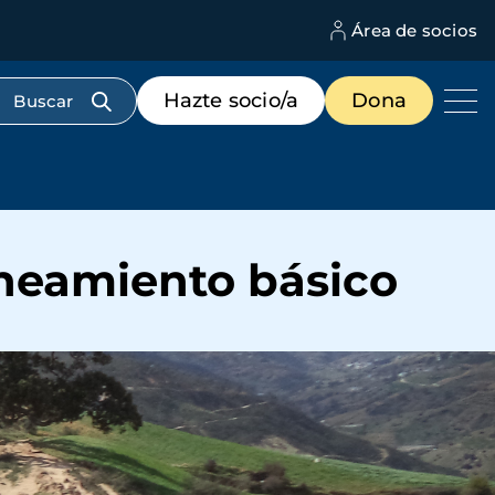
Área de socios
M
d
c
Menú
Hazte socio/a
Dona
d
de
us
destacados
cabecera
aneamiento básico