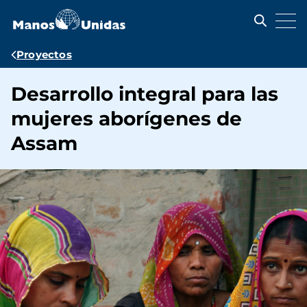
Pasar
al
contenido
principal
Ruta
Proyectos
de
Desarrollo integral para las
navegación
mujeres aborígenes de
Assam