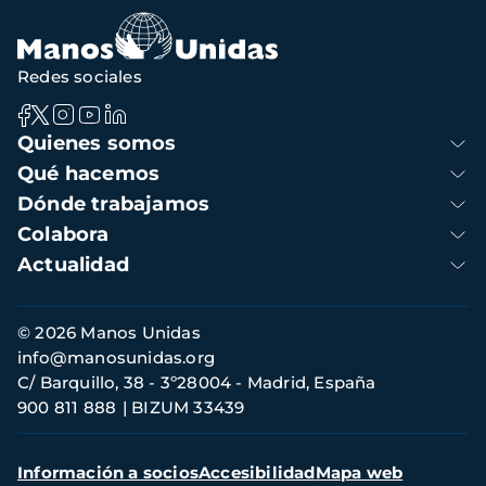
Redes sociales
Navegación
Quienes somos
principal
Qué hacemos
Dónde trabajamos
Colabora
Actualidad
Información
© 2026 Manos Unidas
de
info@manosunidas.org
contacto
C/ Barquillo, 38 - 3º28004 - Madrid, España
900 811 888
BIZUM 33439
Menú
Información a socios
Accesibilidad
Mapa web