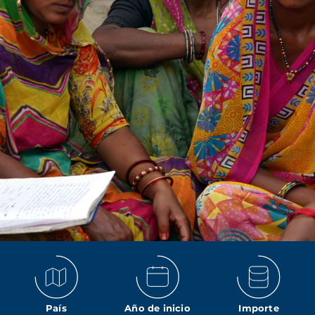
País
Año de inicio
Importe