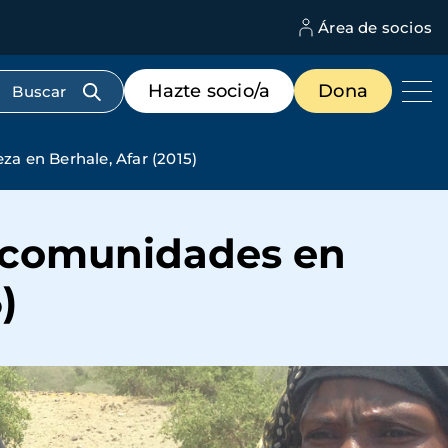
Área de socios
M
d
c
Menú
Hazte socio/a
Dona
d
de
us
destacados
cabecera
za en Berhale, Afar (2015)
as comunidades en
)