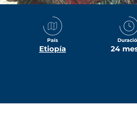
País
Duraci
Etiopía
24 me