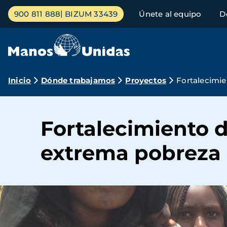
Pasar
Menú
900 811 888
BIZUM 33439
Únete al equipo
D
al
principal
contenido
principal
Ruta
Inicio
Dónde trabajamos
Proyectos
Fortalecimie
de
navegación
Fortalecimiento d
extrema pobreza e