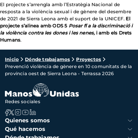
El projecte s’arrengla amb l’Estratègia Nacional de
resposta a la violència sexual i de gènere del desembre
de 2021 de Sierra Leona amb el suport de la UNICEF.
El
projecte s’alinea amb ODS 5
Posar fí a la discriminació i
la violència contra les dones i les nenes,
i amb els Drets
Humans
.
Ruta
Inicio
Dónde trabajamos
Proyectos
Prevenció violència de gènere en 10 comunitats de la
de
província oest de Sierra Leona - Terrassa 2026
navegación
Redes sociales
Navegación
Quienes somos
principal
Qué hacemos
Dónde trabajamos