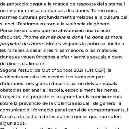
de protecció degut a la manca de resposta del sistema i
no inspirar massa confiança a les dones. Tenen unes
normes culturals profundament arrelades a la cultura del
silenci i l’estigma en torn a la violència de gènere.
Persisteixen idees que no afavoreixen una relació
d’equitat
, l’home és
més que la dona i la dona és mera
propietat de l’home
. Moltes vegades la pobresa incita a
les famílies a casar a les filles menors, o les mateixes
dones es veuen forcades a oferir serveis sexuals a canvi
de diners o aliments.
Segons l’estudi de Out of School 2021 (UNICEF), la
violència sexual a les escoles i voltants per part
d’alumnes més grans i docents, és un dels principals
obstacles per anar a l’escola, especialment les nenes.
L’objectiu del projecte és augmentar els coneixements
sobre la prevenció de la violència sexual i de gènere, la
comunicació i formació per al canvi de comportaments, i
l’accés a la justícia de les dones i nenes que han sofert
algun abús.