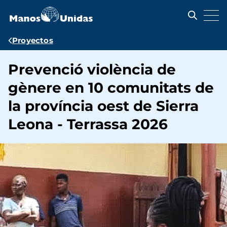
Pasar
al
contenido
principal
Ruta
Proyectos
de
Prevenció violència de
navegación
gènere en 10 comunitats de
la província oest de Sierra
Leona - Terrassa 2026