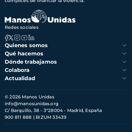
cómplices de financiar la violencia.
navegación
Redes sociales
Navegación
Quienes somos
principal
Qué hacemos
Dónde trabajamos
Colabora
Actualidad
Información
© 2026 Manos Unidas
de
info@manosunidas.org
contacto
C/ Barquillo, 38 - 3º28004 - Madrid, España
900 811 888
BIZUM 33439