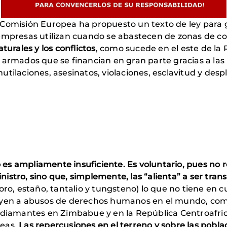
 Comisión Europea ha propuesto un texto de ley para 
empresas utilizan cuando se abastecen de zonas de co
turales y los conflictos
, como sucede en el este de la
 armados que se financian en gran parte gracias a las 
utilaciones, asesinatos, violaciones, esclavitud y des
es ampliamente insuficiente. Es voluntario, pues no 
istro, sino que, simplemente, las “alienta” a ser tran
(oro, estaño, tantalio y tungsteno) lo que no tiene e
yen a abusos de derechos humanos en el mundo, como e
 diamantes en Zimbabue y en la República Centroafric
peas.
Las repercusiones en el terreno y sobre las pobla