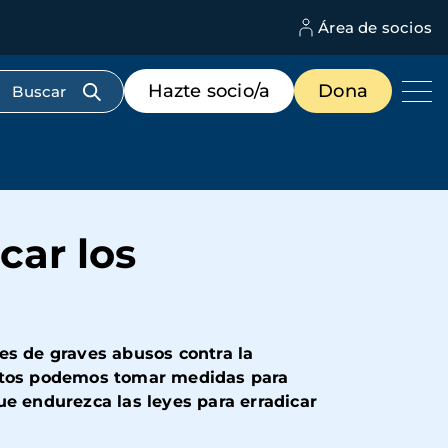
Área de socios
M
d
c
Menú
Hazte socio/a
Dona
d
de
us
destacados
cabecera
car los
es de graves abusos contra la
untos podemos tomar medidas para
ue endurezca las leyes para erradicar