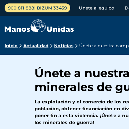
Pasar
Menú
900 811 888
BIZUM 33439
Únete al equipo
D
al
principal
contenido
principal
Ruta
Inicio
Actualidad
Noticias
Únete a nuestra campa
de
navegación
Únete a nuestra
minerales de g
La explotación y el comercio de los r
población, obtener financiación en d
poner fin a esta violencia. ¡Únete a 
los minerales de guerra!