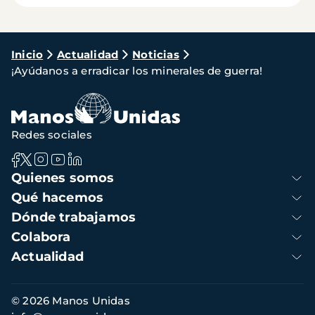
Ruta
Inicio
Actualidad
Noticias
¡Ayúdanos a erradicar los minerales de guerra!
de
navegación
Redes sociales
Navegación
Quienes somos
principal
Qué hacemos
Dónde trabajamos
Colabora
Actualidad
Información
© 2026 Manos Unidas
de