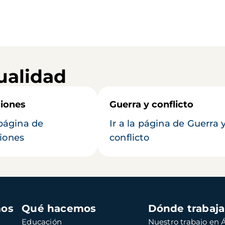
ualidad
iones
Guerra y conflicto
 página de
Ir a la página de Guerra 
iones
conflicto
mos
Qué hacemos
Dónde trabaj
Educación
Nuestro trabajo en Á