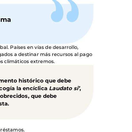
isma
al. Países en vías de desarrollo,
igados a destinar más recursos al pago
s climáticos extremos.
mento histórico que debe
cogía la encíclica
Laudato si’
,
pobrecidos, que debe
sta.
préstamos.