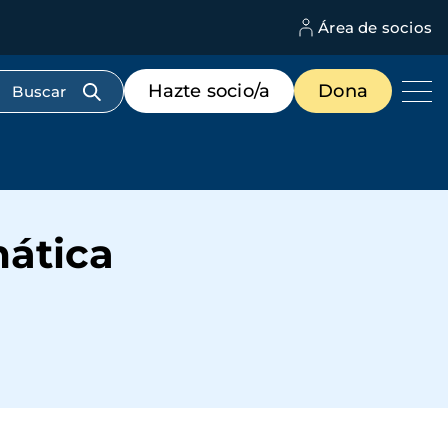
Área de socios
M
d
c
Menú
Hazte socio/a
Dona
d
de
us
destacados
cabecera
mática