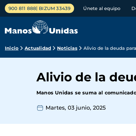
Pasar
Menú
900 811 888
BIZUM 33439
Únete al equipo
D
al
principal
contenido
principal
Ruta
Inicio
Actualidad
Noticias
Alivio de la deuda para
de
navegación
Alivio de la deu
Manos Unidas se suma al comunicado 
Martes, 03 junio, 2025