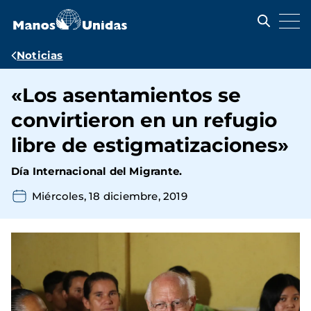
Pasar
al
contenido
principal
Ruta
Noticias
de
«Los asentamientos se
navegación
convirtieron en un refugio
libre de estigmatizaciones»
Día Internacional del Migrante.
Miércoles, 18 diciembre, 2019