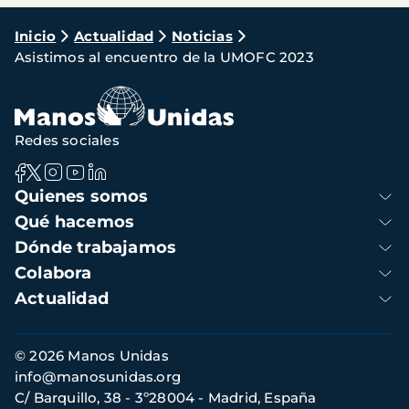
Ruta
Inicio
Actualidad
Noticias
Asistimos al encuentro de la UMOFC 2023
de
navegación
Redes sociales
Navegación
Quienes somos
principal
Qué hacemos
Dónde trabajamos
Colabora
Actualidad
Información
© 2026 Manos Unidas
de
info@manosunidas.org
contacto
C/ Barquillo, 38 - 3º28004 - Madrid, España