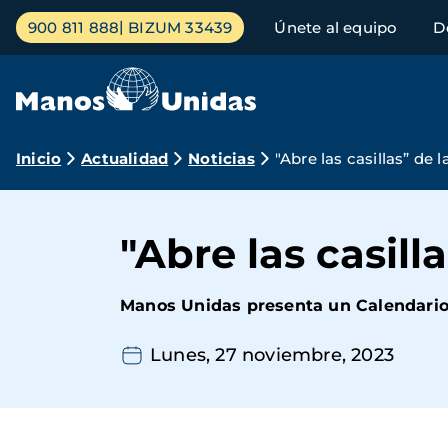
Pasar
Menú
900 811 888
BIZUM 33439
Únete al equipo
D
al
principal
contenido
principal
Ruta
Inicio
Actualidad
Noticias
"Abre las casillas” de l
de
navegación
"Abre las casill
Manos Unidas presenta un Calendario
Lunes, 27 noviembre, 2023