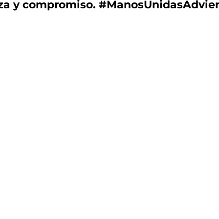
nza y compromiso. #ManosUnidasAdvie