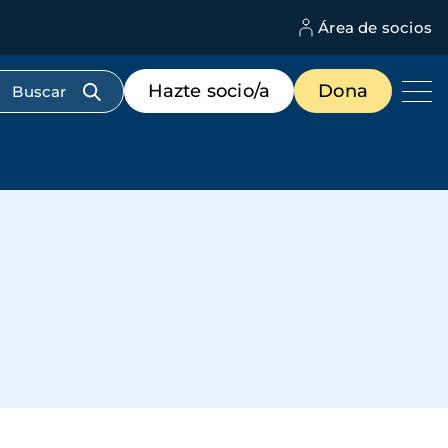
Área de socios
M
d
c
Menú
Hazte socio/a
Dona
d
de
us
destacados
cabecera