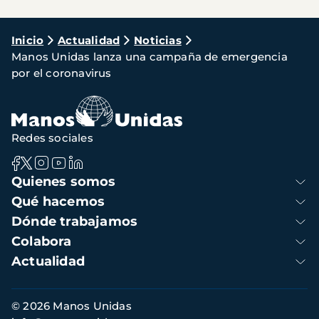
Ruta
Inicio
Actualidad
Noticias
Manos Unidas lanza una campaña de emergencia
de
por el coronavirus
navegación
Redes sociales
Navegación
Quienes somos
principal
Qué hacemos
Dónde trabajamos
Colabora
Actualidad
Información
© 2026 Manos Unidas
de